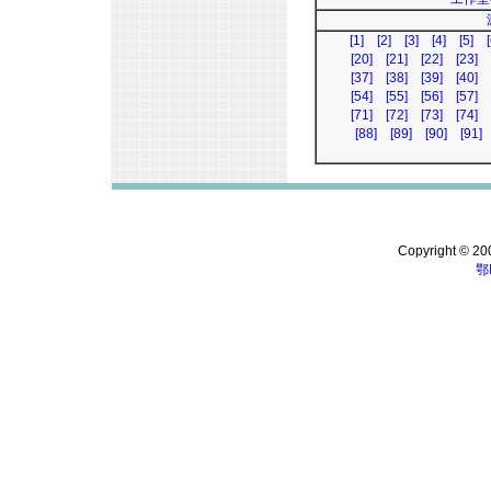
[1]
[2]
[3]
[4]
[5]
[
[20]
[21]
[22]
[23]
[37]
[38]
[39]
[40]
[54]
[55]
[56]
[57]
[71]
[72]
[73]
[74]
[88]
[89]
[90]
[91]
Copyright © 200
鄂