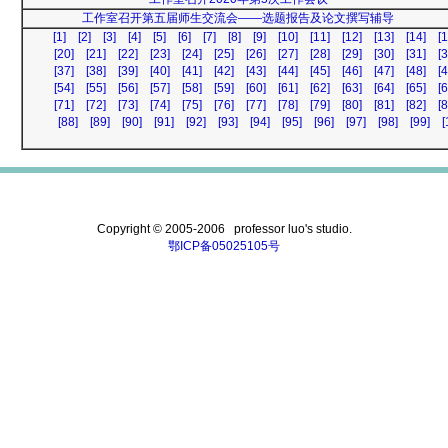
工作室召开第五届师生交流会——选题报告及论文撰写辅导
[1]
[2]
[3]
[4]
[5]
[6]
[7]
[8]
[9]
[10]
[11]
[12]
[13]
[14]
[1
[20]
[21]
[22]
[23]
[24]
[25]
[26]
[27]
[28]
[29]
[30]
[31]
[3
[37]
[38]
[39]
[40]
[41]
[42]
[43]
[44]
[45]
[46]
[47]
[48]
[4
[54]
[55]
[56]
[57]
[58]
[59]
[60]
[61]
[62]
[63]
[64]
[65]
[6
[71]
[72]
[73]
[74]
[75]
[76]
[77]
[78]
[79]
[80]
[81]
[82]
[8
[88]
[89]
[90]
[91]
[92]
[93]
[94]
[95]
[96]
[97]
[98]
[99]
[
Copyright © 2005-2006 professor luo's studio.
鄂ICP备05025105号