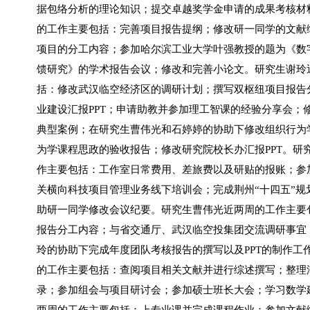
据包络分析的理论知识；提交卓越奖学金申请的成果考核材
的工作主要包括：完善项目
报告提纲
；修改研一同学的文献
项目的分工内容；参加哈尔滨工业大学叶强教授的题为《数
馈研究》的学术报告会议；修改和完善小论文。研究生谢玲
括：
修改武汉临空经济区的调研计划
；
撰写双枢纽项目报告
业建设汇报
PPT；申请助教并参加理工智课的经验分享会；
典型案例；
在研究生曹伟光和石婷婷的协助下修改组织行为
为学课程思政的验收报告
；
修改研究院校长办汇报
PPT
。研
作主要包括：工作室日常费用、差旅费以及研贴的报账；
参
关横向科技项目管理业务线下培训会
；完成
荆州
“十四五”
助
研一同学
修改会议纪要
。研究生曹伟光近两周的工作主要
报告分工内容；与省交通厅、武汉临空投集团交流调研事宜
玲的协助下完成年度团队考核报告的撰写以及
PPT
的制作
工
的工作主要包括：
查阅
项目相
关文献
并进行
综述撰写
；
整理
录
；
参加组会
与项目
研讨会
；
参加硕士班长大会
；
学习数学