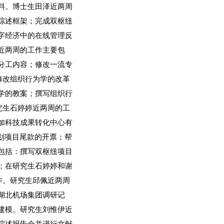
料。博士生田泽近两周
综述框架；完成双枢纽
字经济中的在线管理反
近两周的工作主要包
分工内容
；修改一流专
修改组织行为学的改革
学的教案
；
撰写组织行
究生石婷婷近两周的工
加科技成果转化中心有
规划项目尾款的开票
；
帮
包括：撰写双枢纽项目
；在研究生石婷婷和谢
作。研究生邱佩近两周
湖北机场集团调研记
建模。
研究生刘惟伊近