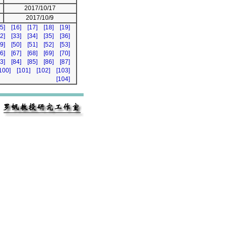
2017/10/17
2017/10/9
5]
[16]
[17]
[18]
[19]
2]
[33]
[34]
[35]
[36]
9]
[50]
[51]
[52]
[53]
6]
[67]
[68]
[69]
[70]
3]
[84]
[85]
[86]
[87]
100]
[101]
[102]
[103]
[104]