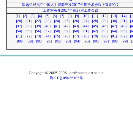
课题组成员在中国人力资源开发2017年度学术会议上宣讲论文
工作室召开2017年第27次工作会议
[1]
[2]
[3]
[4]
[5]
[6]
[7]
[8]
[9]
[10]
[11]
[12]
[13]
[14]
[1
[20]
[21]
[22]
[23]
[24]
[25]
[26]
[27]
[28]
[29]
[30]
[31]
[3
[37]
[38]
[39]
[40]
[41]
[42]
[43]
[44]
[45]
[46]
[47]
[48]
[4
[54]
[55]
[56]
[57]
[58]
[59]
[60]
[61]
[62]
[63]
[64]
[65]
[6
[71]
[72]
[73]
[74]
[75]
[76]
[77]
[78]
[79]
[80]
[81]
[82]
[8
[88]
[89]
[90]
[91]
[92]
[93]
[94]
[95]
[96]
[97]
[98]
[99]
[
Copyright © 2005-2006 professor luo's studio.
鄂ICP备05025105号